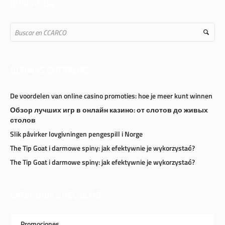
BUSCADOR
ÚLTIMAS ENTRADAS:
De voordelen van online casino promoties: hoe je meer kunt winnen
Обзор лучших игр в онлайн казино: от слотов до живых
столов
Slik påvirker lovgivningen pengespill i Norge
The Tip Goat i darmowe spiny: jak efektywnie je wykorzystać?
The Tip Goat i darmowe spiny: jak efektywnie je wykorzystać?
CATEGORÍAS DEL BLOG
Promociones