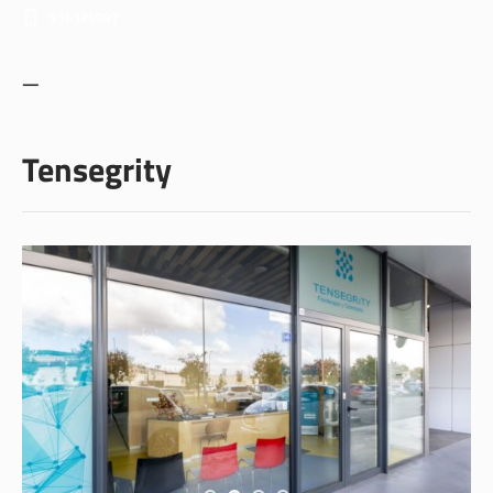
916324097
—
Tensegrity