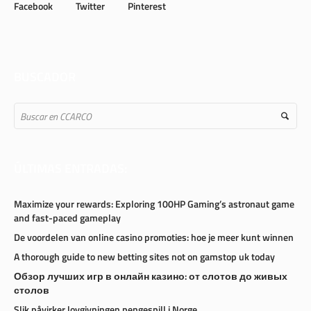
Facebook
Twitter
Pinterest
BUSCADOR
ÚLTIMAS ENTRADAS:
Maximize your rewards: Exploring 100HP Gaming’s astronaut game
and fast-paced gameplay
De voordelen van online casino promoties: hoe je meer kunt winnen
A thorough guide to new betting sites not on gamstop uk today
Обзор лучших игр в онлайн казино: от слотов до живых
столов
Slik påvirker lovgivningen pengespill i Norge